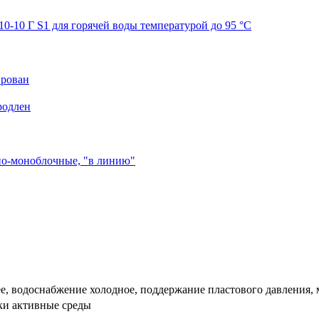
10 Г S1 для горячей воды температурой до 95 °С
ирован
родлен
ьно-моноблочные, "в линию"
е, водоснабжение холодное, поддержание пластового давления, 
ски активные среды