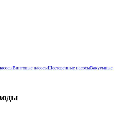
насосы
Винтовые насосы
Шестеренные насосы
Вакуумные
 воды