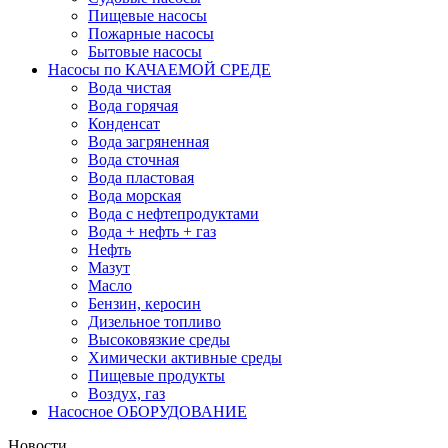
Пищевые насосы
Пожарные насосы
Бытовые насосы
Насосы по КАЧАЕМОЙ СРЕДЕ
Вода чистая
Вода горячая
Конденсат
Вода загряненная
Вода сточная
Вода пластовая
Вода морская
Вода с нефтепродуктами
Вода + нефть + газ
Нефть
Мазут
Масло
Бензин, керосин
Дизельное топливо
Высоковязкие среды
Химически активные среды
Пищевые продукты
Воздух, газ
Насосное ОБОРУДОВАНИЕ
Новости