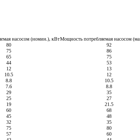
емая насосом (номин.), кВт
Мощность потребляемая насосом (мак
80
92
75
86
65
75
44
53
12
13
10.5
12
8.8
10.5
7.6
8.8
29
35
25
27
19
21.5
60
68
45
48
32
35
75
80
57
60
42
44