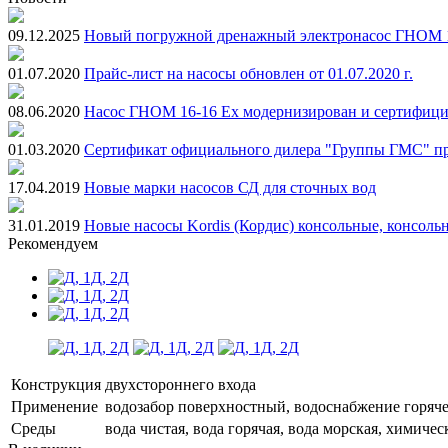
09.12.2025
Новый погружной дренажный электронасос ГНОМ 10-
01.07.2020
Прайс-лист на насосы обновлен от 01.07.2020 г.
08.06.2020
Насос ГНОМ 16-16 Ex модернизирован и сертифиц
01.03.2020
Сертификат официального дилера "Группы ГМС" п
17.04.2019
Новые марки насосов СД для сточных вод
31.01.2019
Новые насосы Kordis (Кордис) консольные, консол
Рекомендуем
Конструкция
двухстороннего входа
Применение
водозабор поверхностный, водоснабжение горяче
Среды
вода чистая, вода горячая, вода морская, химиче