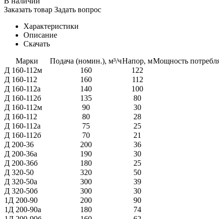
В наличии
Заказать товар
Задать вопрос
Характеристики
Описание
Скачать
Марки
Подача (номин.), м³/ч
Напор, м
Мощность потребля
Д 160-112м
160
122
Д 160-112
160
112
Д 160-112а
140
100
Д 160-112б
135
80
Д 160-112м
90
30
Д 160-112
80
28
Д 160-112а
75
25
Д 160-112б
70
21
Д 200-36
200
36
Д 200-36а
190
30
Д 200-36б
180
25
Д 320-50
320
50
Д 320-50а
300
39
Д 320-50б
300
30
1Д 200-90
200
90
1Д 200-90а
180
74
1Д 200-90б
160
62