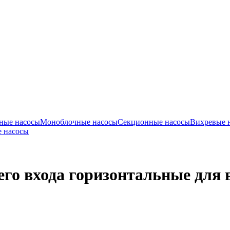
ные насосы
Моноблочные насосы
Секционные насосы
Вихревые 
 насосы
его входа горизонтальные для