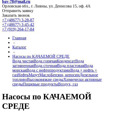
bav-78@mail.ru
Орловская обл., г. Ливны, ул. Денисова 15, оф. 4А
Отправить заявку
Заказать звонок
+7 (48677) 3-28-87
+7 (48677) 3-45-42
+7 (919) 264-17-84
Главная
-
Каталог
-
Насосы по КАЧАЕМОЙ СРЕДЕ
Вода чистая
Вода горячая
Конденсат
Вода
загряненная
Вода сточная
Вода пластовая
Вода
морская
Вода с нефтепродуктами
Вода + нефть +
газ
Нефть
Мазут
Масло
Бензин, керосин
Дизельное
топливо
Высоковязкие среды
Химически активные
среды
Пищевые продукты
Воздух, газ
Насосы по КАЧАЕМОЙ
СРЕДЕ